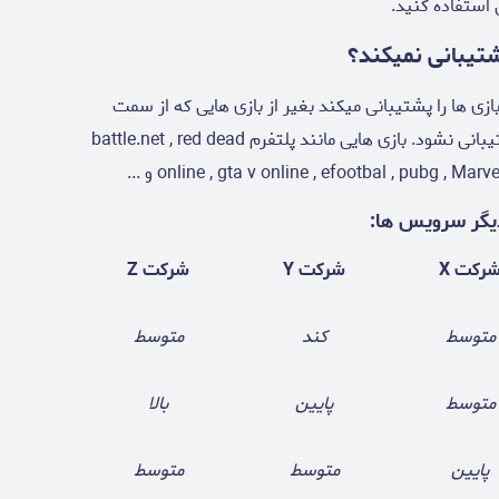
 استفاده کنید.
شتیبانی نمیکند؟
ی ها را پشتیبانی میکند بغیر از بازی هایی که از سمت
کشورمون فیلتر شده باشند یا توسط این dns ها پشتیبانی نشود. بازی هایی مانند پلتفرم battle.net , red dead
online , gta v online , efootbal , pubg , Marv
رکت X
شرکت Y
شرکت Z
متوسط
کند
متوسط
متوسط
پایین
بالا
پایین
متوسط
متوسط