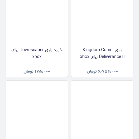
بازی Kingdom Come:
خرید بازی Townscaper برای
Deliverance II برای xbox
xbox
۶٫۷۵۴٫۰۰۰
تومان
۱۷۵٫۰۰۰
تومان