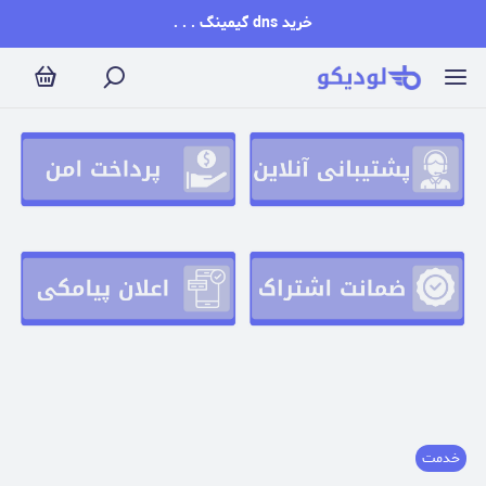
خرید dns گیمینگ . . .
خدمت