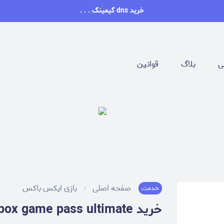
خرید dns گیمینگ . . .
ی
بلاگ
قوانین
صفحه اصلی
بازی ایکس باکس
خدمت
خرید xbox game pass ultimate گیم پس آلتیمیت